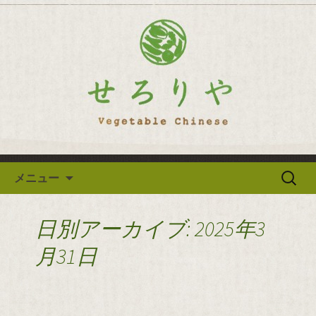
逗子の野菜を使った創作中華「せろり
や」のブログ
逗子の野菜を使った創作中華
「せろりや」のブログ
コンテンツへ移動
検
メニュー
索:
日別アーカイブ: 2025年3
月31日