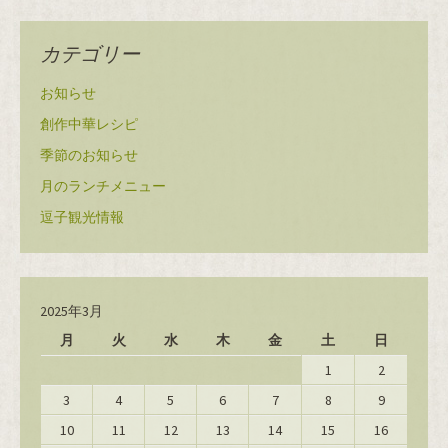
カテゴリー
お知らせ
創作中華レシピ
季節のお知らせ
月のランチメニュー
逗子観光情報
2025年3月
月
火
水
木
金
土
日
1
2
3
4
5
6
7
8
9
10
11
12
13
14
15
16