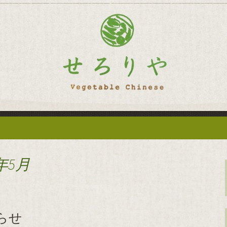
華「せろりや」のブログ
菜を使った創作中
ログ
年5月
らせ