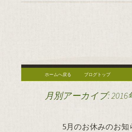
逗子の野菜を使った創作中
逗子の野
や」のブ
コンテンツへ移動
ホームへ戻る
ブログトップ
月別アーカイブ: 2016
5月のお休みのお知