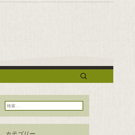
華「せろり
検
索:
検索:
カテゴリー