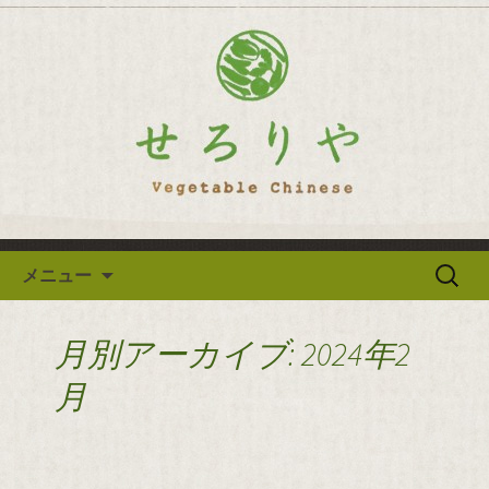
逗子の野菜を使った創作中華「せろり
や」のブログ
逗子の野菜を使った創作中華
「せろりや」のブログ
コンテンツへ移動
検
メニュー
索:
月別アーカイブ: 2024年2
月