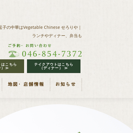
逗子の中華はVegetable Chinese せろりや｜
ランチやディナー、弁当も
トはこちら
テイクアウトはこちら
チ）≫
（ディナー） ≫