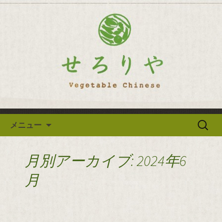
逗子の野菜を使った創作中華「せろり
や」のブログ
逗子の野菜を使った創作中華
「せろりや」のブログ
コンテンツへ移動
検
メニュー
索:
月別アーカイブ: 2024年6
月