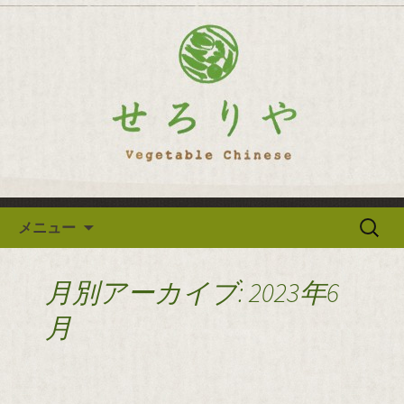
逗子の野菜を使った創作中華「せろり
や」のブログ
逗子の野菜を使った創作中華
「せろりや」のブログ
コンテンツへ移動
検
メニュー
索:
月別アーカイブ: 2023年6
月