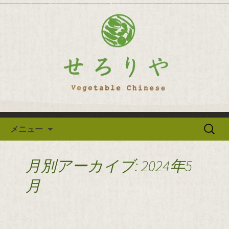
逗子の野菜を使った創作中華「せろり
や」のブログ
逗子の野菜を使った創作中華
「せろりや」のブログ
コンテンツへ移動
検
メニュー
索:
月別アーカイブ: 2024年5
月