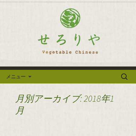
逗子の野菜を使った創作中華「せろり
や」のブログ
逗子の野菜を使った創作中華
「せろりや」のブログ
コンテンツへ移動
検
メニュー
索:
月別アーカイブ: 2018年1
月