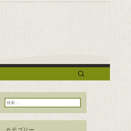
華「せろり
検
索:
検索:
カテゴリー