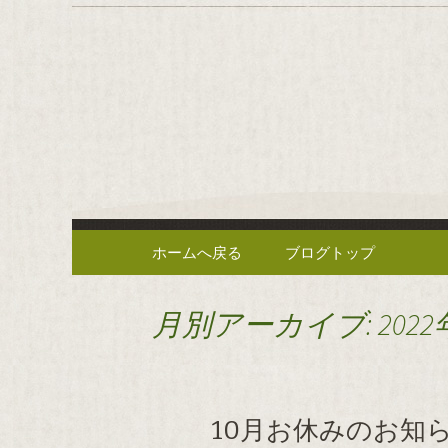
逗子の野菜を使った創作中
逗子の野
や」のブ
コンテンツへ移動
ホームへ戻る
ブログトップ
月別アーカイブ: 2022
10月お休みのお知