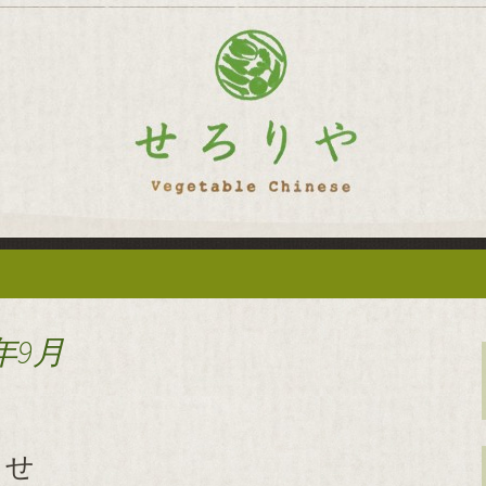
華「せろりや」のブログ
菜を使った創作中
ログ
年9月
らせ