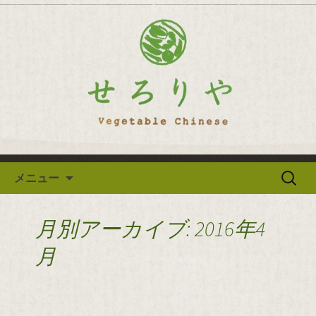
逗子の野菜を使った創作中華「せろり
や」のブログ
逗子の野菜を使った創作中華
「せろりや」のブログ
コンテンツへ移動
検
メニュー
索:
月別アーカイブ: 2016年4
月