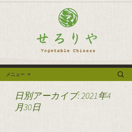
逗子の野菜を使った創作中華「せろり
や」のブログ
逗子の野菜を使った創作中華
「せろりや」のブログ
コンテンツへ移動
検
メニュー
索:
日別アーカイブ: 2021年4
月30日