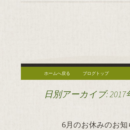
逗子の野菜を使った創作中
逗子の野
や」のブ
コンテンツへ移動
ホームへ戻る
ブログトップ
日別アーカイブ: 2017
6月のお休みのお知