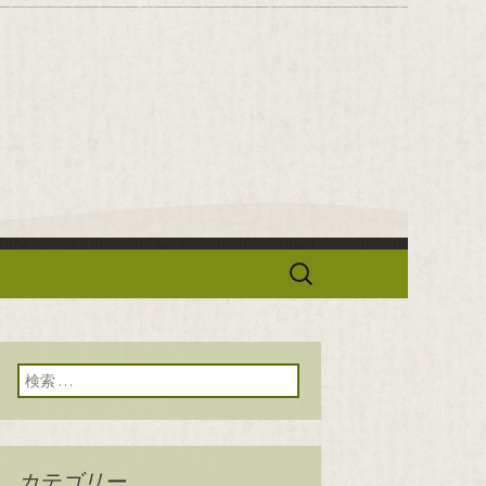
華「せろり
検
索:
検索:
カテゴリー