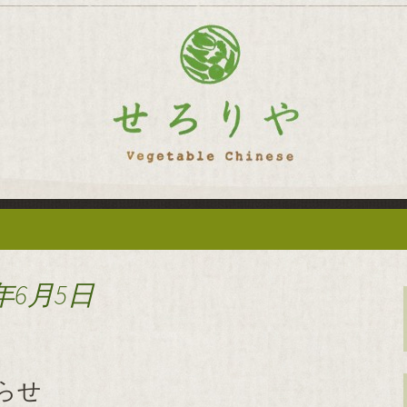
華「せろりや」のブログ
菜を使った創作中
ログ
年6月5日
らせ