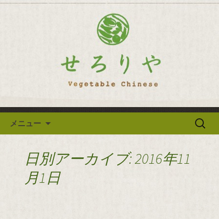
逗子の野菜を使った創作中華「せろり
や」のブログ
逗子の野菜を使った創作中華
「せろりや」のブログ
コンテンツへ移動
検
メニュー
索:
日別アーカイブ: 2016年11
月1日