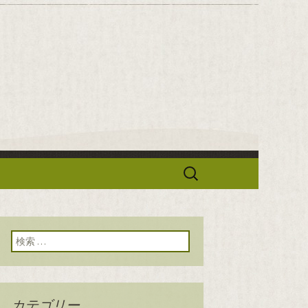
華「せろり
検
索:
検索:
カテゴリー