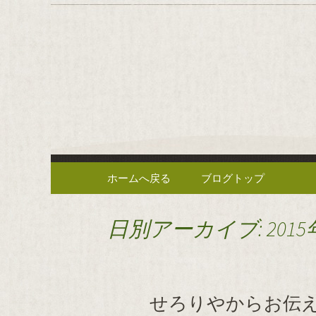
逗子の野菜を使った創作中
逗子の野
や」のブ
コンテンツへ移動
ホームへ戻る
ブログトップ
日別アーカイブ: 2015
せろりやからお伝