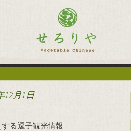
華「せろりや」のブログ
菜を使った創作中
ログ
年12月1日
えする逗子観光情報