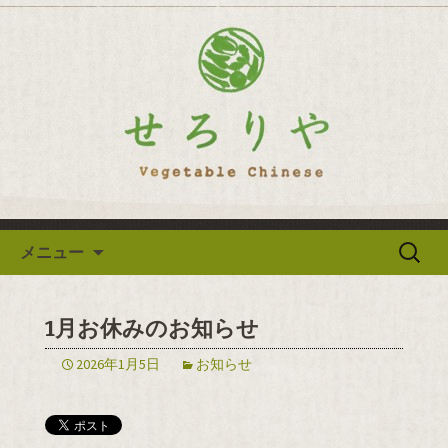
逗子の野菜を使った創作中華「せろり
や」のブログ
逗子の野菜を使った創作中華
「せろりや」のブログ
コンテンツへ移動
検
メニュー
索:
1月お休みのお知らせ
2026年1月5日
お知らせ