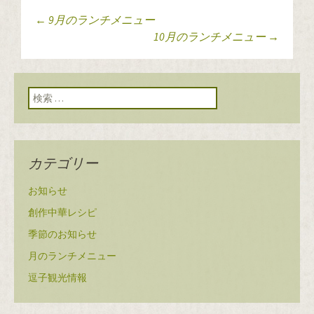
←
9月のランチメニュー
投稿ナビゲーショ
10月のランチメニュー
→
ン
検索:
カテゴリー
お知らせ
創作中華レシピ
季節のお知らせ
月のランチメニュー
逗子観光情報