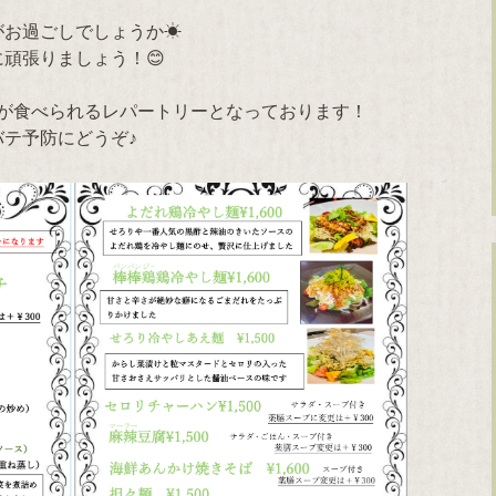
がお過ごしでしょうか☀
頑張りましょう！😊
肉が食べられるレパートリーとなっております！
テ予防にどうぞ♪