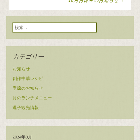
投稿ナビゲーショ
ン
検索:
カテゴリー
お知らせ
創作中華レシピ
季節のお知らせ
月のランチメニュー
逗子観光情報
2024年9月