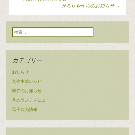
投稿ナビゲーショ
せろりやからのお知らせ
→
ン
検索:
カテゴリー
お知らせ
創作中華レシピ
季節のお知らせ
月のランチメニュー
逗子観光情報